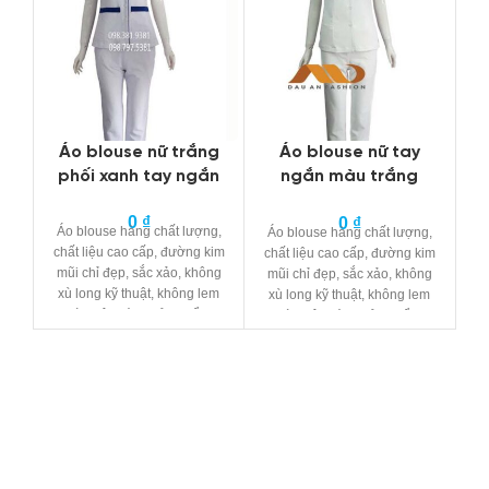
Áo blouse nữ trắng
Áo blouse nữ tay
Á
phối xanh tay ngắn
ngắn màu trắng
dáng ngắn
0
₫
0
₫
Áo blouse hàng
chất lượng
,
Á
Áo blouse hàng
chất lượng
,
chất liệu cao cấp, đường kim
ch
chất liệu cao cấp, đường kim
mũi chỉ đẹp, sắc xảo, không
m
mũi chỉ đẹp, sắc xảo, không
xù long
kỹ thuật
, không lem
x
xù long
kỹ thuật
, không lem
màu trên cùng
sản phẩm
.
màu trên cùng
sản phẩm
.