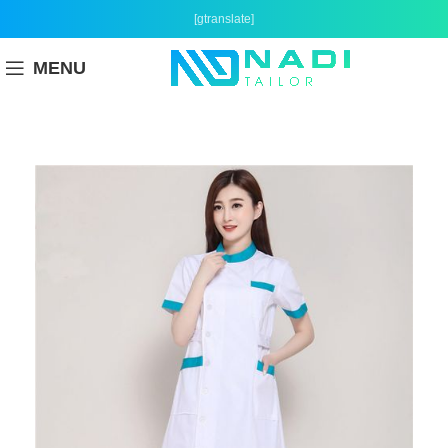
[gtranslate]
MENU