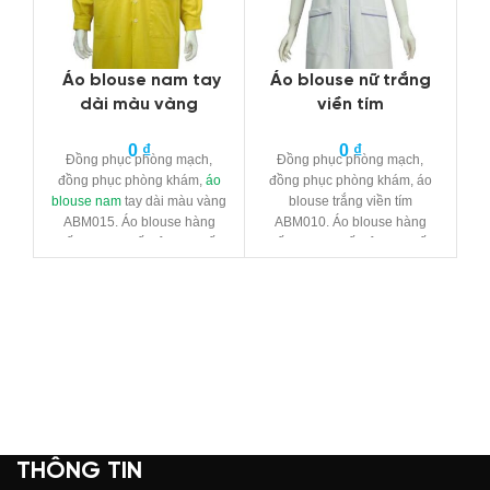
Áo blouse nam tay
Áo blouse nữ trắng
dài màu vàng
viền tím
n
0
₫
0
₫
Đồng phục phòng mạch,
Đồng phục phòng mạch,
đồng phục phòng khám,
áo
đồng phục phòng khám, áo
đ
blouse nam
tay dài màu vàng
blouse trắng viền tím
ABM015. Áo blouse hàng
ABM010. Áo blouse hàng
chất lượng
, chất liệu cao cấp,
chất lượng
, chất liệu cao cấp,
đường kim mũi chỉ đẹp, sắc
đường kim mũi chỉ đẹp, sắc
c
xảo, không xù long
kỹ thuật
,
xảo, không xù long
kỹ thuật
,
đ
không lem màu trên cùng
sản
không lem màu trên cùng
sản
kỹ
phẩm
.
phẩm
.
THÔNG TIN