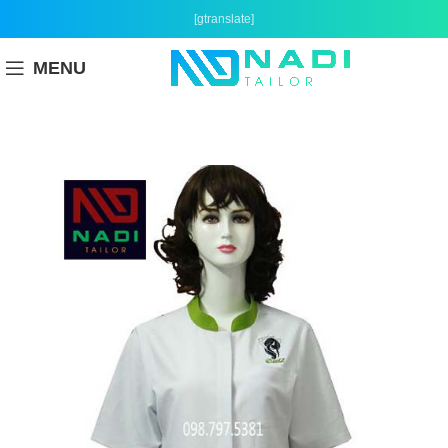
[gtranslate]
MENU