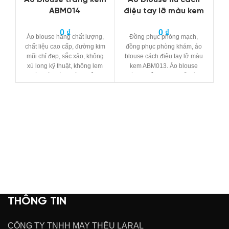
ABM014
điệu tay lỡ màu kem
0
₫
0
₫
Áo blouse hàng
chất lượng
,
Đồng phục phòng mạch,
Á
chất liệu cao cấp, đường kim
đồng phục phòng khám, áo
ch
mũi chỉ đẹp, sắc xảo, không
blouse cách điệu tay lỡ màu
m
xù long
kỹ thuật
, không lem
kem ABM013. Áo blouse
x
màu trên cùng
sản phẩm
.
hàng
chất lượng
, chất liệu
cao cấp, đường kim mũi chỉ
đẹp, sắc xảo, không xù long
kỹ thuật
, không lem màu trên
cùng
sản phẩm
.
THÔNG TIN
CÔNG TY TNHH MAY THÊU LARAL