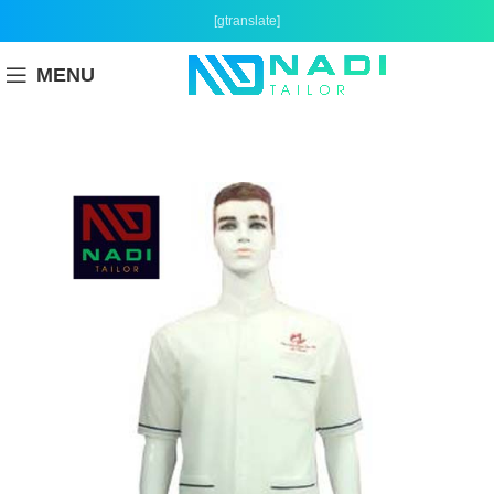
[gtranslate]
MENU