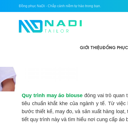
Đồng phục NaDi - Chắp cánh niềm tự hào trong bạn.
GIỚI THIỆU
ĐỒNG PHỤC 
QUY TRÌNH 
Quy trình may áo blouse
đóng vai trò quan 
tiêu chuẩn khắt khe của ngành y tế. Từ việc
bước thiết kế, may đo, và sản xuất hàng loạt,
tiết quy trình này và tìm hiểu nơi cung cấp áo 