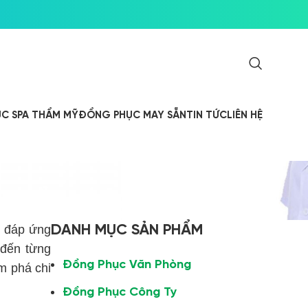
C SPA THẨM MỸ
ĐỒNG PHỤC MAY SẴN
TIN TỨC
LIÊN HỆ
CHUẨN CHỈNH
DANH MỤC SẢN PHẨM
, đáp ứng
đến từng
Đồng Phục Văn Phòng
ám phá chi
Đồng Phục Công Ty