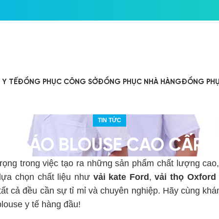
Y TẾ
ĐỒNG PHỤC CÔNG SỞ
ĐỒNG PHỤC NHÀ HÀNG
ĐỒNG PHỤ
TIN TỨC
MAY ÁO BLOUSE CAO CẤP 
trọng trong việc tạo ra những sản phẩm chất lượng cao
 lựa chọn chất liệu như
vải kate Ford
,
vải thọ Oxford
 tất cả đều cần sự tỉ mỉ và chuyên nghiệp. Hãy cùng kh
blouse y tế hàng đầu!