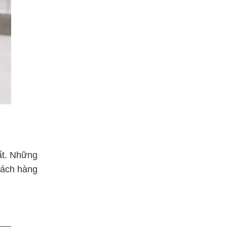
ất. Những
hách hàng