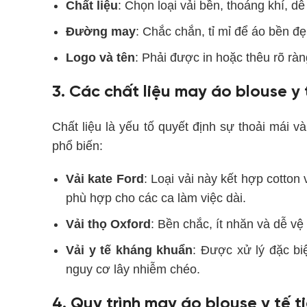
Chất liệu
: Chọn loại vải bền, thoáng khí, d
Đường may
: Chắc chắn, tỉ mỉ để áo bền đẹ
Logo và tên
: Phải được in hoặc thêu rõ rà
3. Các chất liệu may áo blouse y 
Chất liệu là yếu tố quyết định sự thoải mái v
phổ biến:
Vải kate Ford
: Loại vải này kết hợp cotton
phù hợp cho các ca làm việc dài.
Vải thọ Oxford
: Bền chắc, ít nhăn và dễ vệ
Vải y tế kháng khuẩn
: Được xử lý đặc b
nguy cơ lây nhiễm chéo.
4. Quy trình may áo blouse y tế 