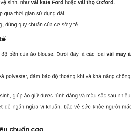
ễ vệ sinh, như
vải kate Ford
hoặc
vải thọ Oxford
.
p qua thời gian sử dụng dài.
ng, đúng quy chuẩn của cơ sở y tế.
tế
à độ bền của áo blouse. Dưới đây là các loại
vải may á
 và polyester, đảm bảo độ thoáng khí và khả năng chống
 sinh, giúp áo giữ được hình dáng và màu sắc sau nhiều 
iệt để ngăn ngừa vi khuẩn, bảo vệ sức khỏe người mặ
tiêu chuẩn cao