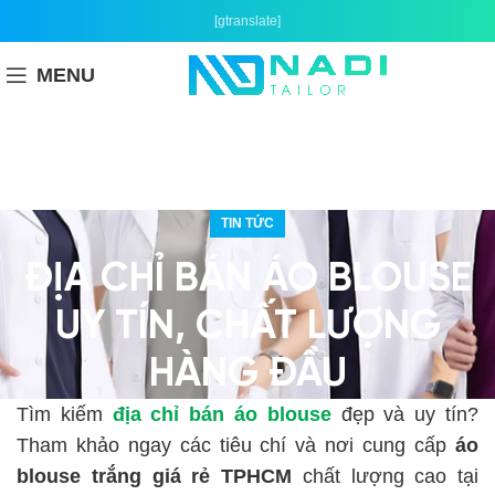
[gtranslate]
MENU
TIN TỨC
ĐỊA CHỈ BÁN ÁO BLOUSE
UY TÍN, CHẤT LƯỢNG
HÀNG ĐẦU
Tìm kiếm
địa chỉ bán áo blouse
đẹp và uy tín?
Tham khảo ngay các tiêu chí và nơi cung cấp
áo
blouse trắng giá rẻ TPHCM
chất lượng cao tại