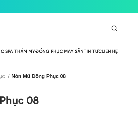
C SPA THẨM MỸ
ĐỒNG PHỤC MAY SẴN
TIN TỨC
LIÊN HỆ
hục
Nón Mũ Đồng Phục 08
Phục 08