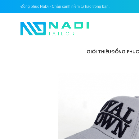
Đồng phục NaDi - Chắp cánh niềm tự hào trong bạn.
GIỚI THIỆU
ĐỒNG PHỤC 