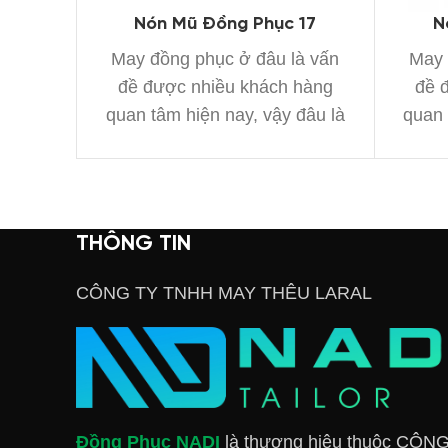
Nón Mũ Đồng Phục 17
N
May đồng phục ở đâu là vấn
May 
đề được nhiều khách hàng
đề 
quan tâm hiện nay, vậy đâu là
quan 
xưởng
THÔNG TIN
CÔNG TY TNHH MAY THÊU LARAL
Đồng Phục NADI
là thương hiệu thuộc CÔN