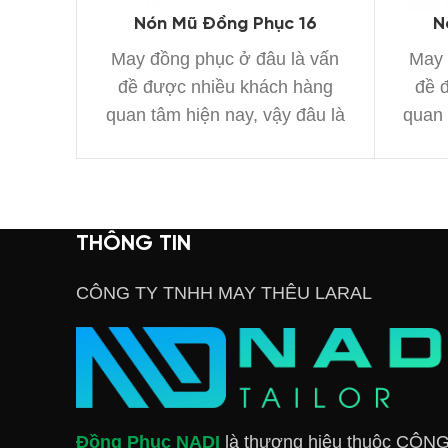
Nón Mũ Đồng Phục 16
N
May đồng phục ở đâu là vấn
May 
đề được nhiều khách hàng
đề 
quan tâm hiện nay, vậy đâu là
quan 
xưởng
THÔNG TIN
CÔNG TY TNHH MAY THÊU LARAL
Đồng Phục NADI
là thương hiệu thuộc CÔN