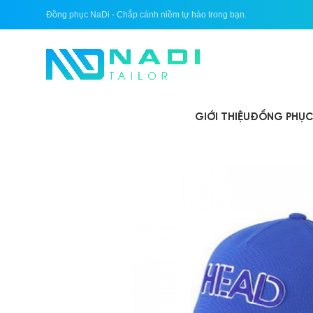
Đồng phục NaDi - Chắp cánh niềm tự hào trong bạn.
GIỚI THIỆU
ĐỒNG PHỤC 