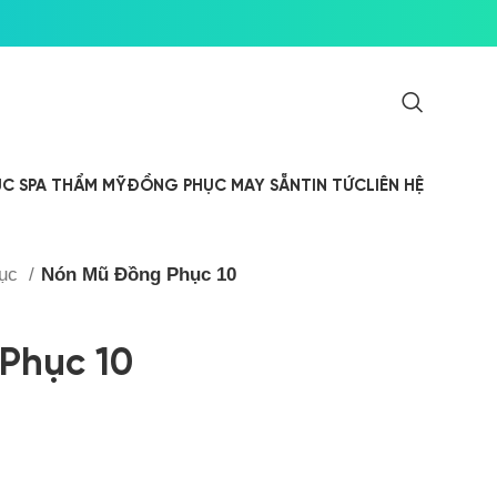
C SPA THẨM MỸ
ĐỒNG PHỤC MAY SẴN
TIN TỨC
LIÊN HỆ
hục
Nón Mũ Đồng Phục 10
Phục 10