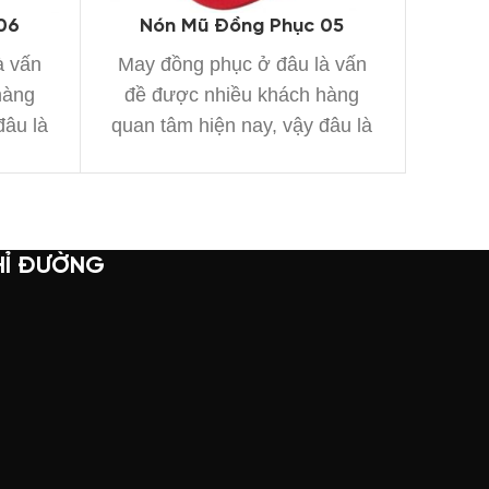
06
Nón Mũ Đồng Phục 05
Nó
à vấn
May đồng phục ở đâu là vấn
May 
hàng
đề được nhiều khách hàng
đề đ
đâu là
quan tâm hiện nay, vậy đâu là
quan 
xưởng
HỈ ĐƯỜNG