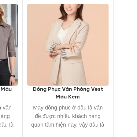
 Màu
Đồng Phục Văn Phòng Vest
Áo Đồ
Màu Kem
Mi
à vấn
May đồng phục ở đâu là vấn
May 
hàng
đề được nhiều khách hàng
đề đ
đâu là
quan tâm hiện nay, vậy đâu là
quan 
xưởng