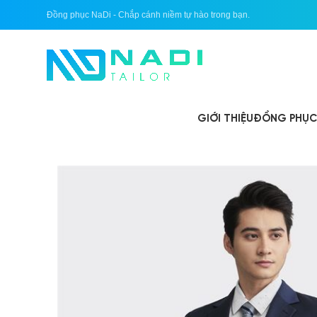
Đồng phục NaDi - Chắp cánh niềm tự hào trong bạn.
GIỚI THIỆU
ĐỒNG PHỤC 