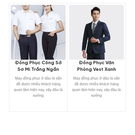
Đồng Phục Công Sở
Đồng Phục Văn
Sơ Mi Trắng Ngắn
Phòng Vest Xanh
Tay
Navy
May đồng phục ở đâu là vấn
May đồng phục ở đâu là vấn
Ma
đề được nhiều khách hàng
đề được nhiều khách hàng
đ
quan tâm hiện nay, vậy đâu là
quan tâm hiện nay, vậy đâu là
qu
xưởng
xưởng