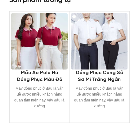
Sản phẩm tương tự
Mẫu Áo Polo Nữ
Đồng Phục Công Sở
Đồng Phục Màu Đỏ
Sơ Mi Trắng Ngắn
Đô
Tay
May đồng phục ở đâu là vấn
May đồng phục ở đâu là vấn
Ma
đề được nhiều khách hàng
đề được nhiều khách hàng
đ
quan tâm hiện nay, vậy đâu là
quan tâm hiện nay, vậy đâu là
qu
xưởng
xưởng