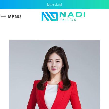
[gtranslate]
MENU