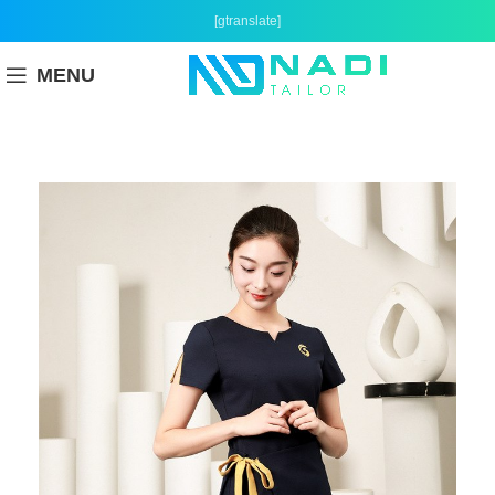
[gtranslate]
MENU