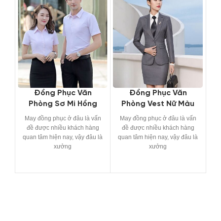
Đồng Phục Văn
Đồng Phục Văn
Phòng Sơ Mi Hồng
Phòng Vest Nữ Màu
Nhạt – Mã Số 19
Xám – Mã Số 18
May đồng phục ở đâu là vấn
May đồng phục ở đâu là vấn
Ma
đề được nhiều khách hàng
đề được nhiều khách hàng
đ
quan tâm hiện nay, vậy đâu là
quan tâm hiện nay, vậy đâu là
qu
xưởng
xưởng