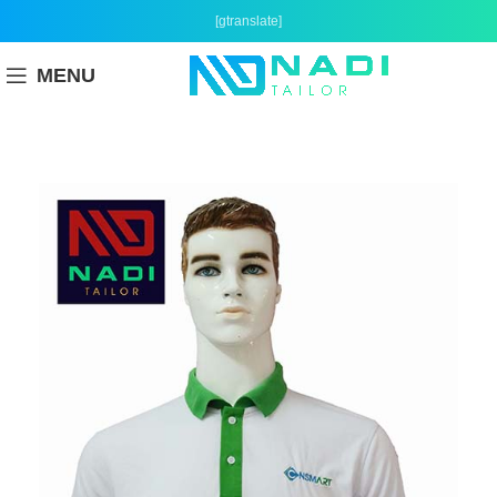
[gtranslate]
MENU