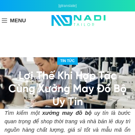
[gtranslate]
MENU
TIN TỨC
Lợi Thế Khi Hợp Tác
Cùng Xưởng May Đồ Bộ
Uy Tín
Tìm kiếm một
xưởng may đồ bộ
uy tín là bước
quan trọng để shop thời trang và nhà bán lẻ duy trì
nguồn hàng chất lượng, giá sỉ tốt và mẫu mã ổn