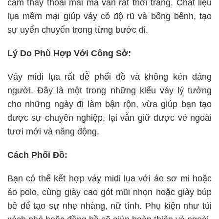
cảm thấy thoải mái mà vẫn rất thời trang. Chất liệu
lụa mềm mại giúp váy có độ rũ và bồng bềnh, tạo
sự uyển chuyển trong từng bước đi.
Lý Do Phù Hợp Với Công Sở:
Váy midi lụa rất dễ phối đồ và không kén dáng
người. Đây là một trong những kiểu váy lý tưởng
cho những ngày đi làm bận rộn, vừa giúp bạn tạo
được sự chuyên nghiệp, lại vẫn giữ được vẻ ngoài
tươi mới và năng động.
Cách Phối Đồ:
Bạn có thể kết hợp váy midi lụa với áo sơ mi hoặc
áo polo, cùng giày cao gót mũi nhọn hoặc giày búp
bê để tạo sự nhẹ nhàng, nữ tính. Phụ kiện như túi