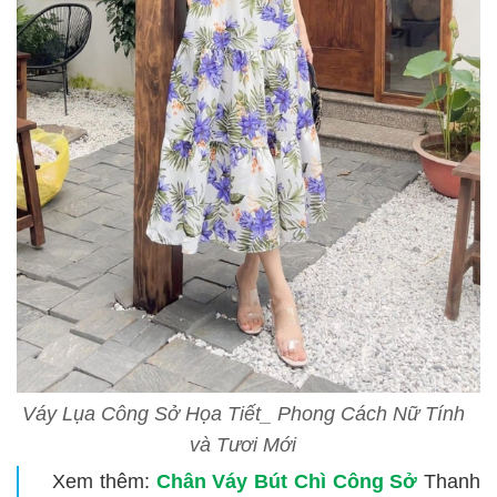
Váy Lụa Công Sở Họa Tiết_ Phong Cách Nữ Tính
và Tươi Mới
Xem thêm:
Chân Váy Bút Chì Công Sở
Thanh