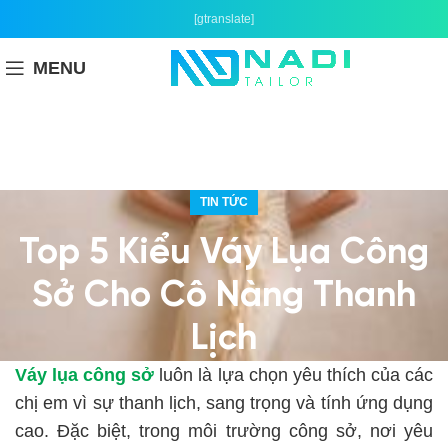
[gtranslate]
MENU
TIN TỨC
Top 5 Kiểu Váy Lụa Công
Sở Cho Cô Nàng Thanh
Lịch
Váy lụa công sở
luôn là lựa chọn yêu thích của các
chị em vì sự thanh lịch, sang trọng và tính ứng dụng
cao. Đặc biệt, trong môi trường công sở, nơi yêu