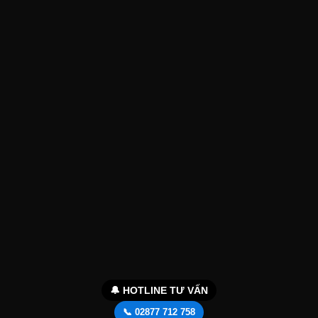
🔔 HOTLINE TƯ VẤN
📞 02877 712 758