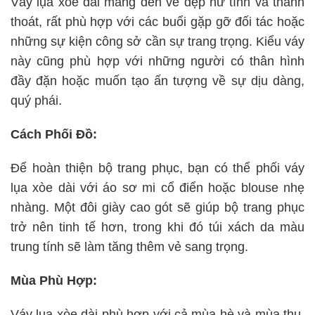
Váy lụa xòe dài mang đến vẻ đẹp nữ tính và thanh
thoát, rất phù hợp với các buổi gặp gỡ đối tác hoặc
những sự kiện công sở cần sự trang trọng. Kiểu váy
này cũng phù hợp với những người có thân hình
đầy đặn hoặc muốn tạo ấn tượng về sự dịu dàng,
quý phái.
Cách Phối Đồ:
Để hoàn thiện bộ trang phục, bạn có thể phối váy
lụa xòe dài với áo sơ mi cổ điển hoặc blouse nhẹ
nhàng. Một đôi giày cao gót sẽ giúp bộ trang phục
trở nên tinh tế hơn, trong khi đó túi xách da màu
trung tính sẽ làm tăng thêm vẻ sang trọng.
Mùa Phù Hợp:
Váy lụa xòe dài phù hợp với cả mùa hè và mùa thu,