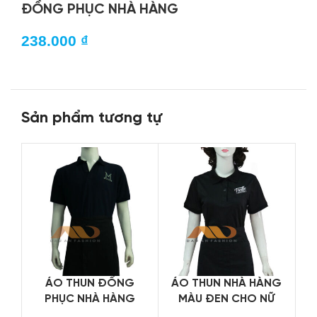
ĐỒNG PHỤC NHÀ HÀNG
238.000
₫
Sản phẩm tương tự
ÁO THUN ĐỒNG
ÁO THUN NHÀ HÀNG
PHỤC NHÀ HÀNG
MÀU ĐEN CHO NỮ
ĐEN HS0059
HS0107
N