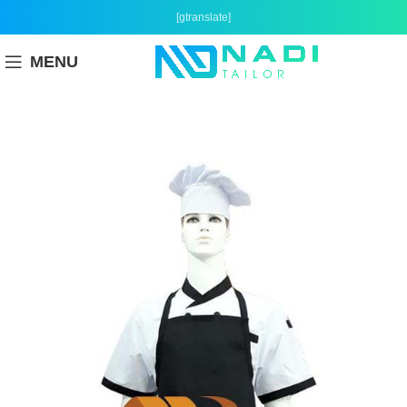
[gtranslate]
MENU