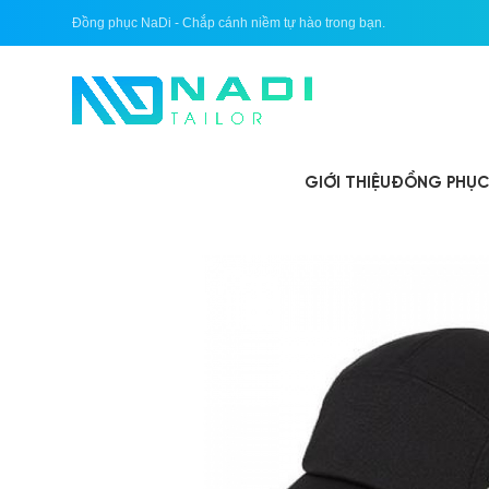
Đồng phục NaDi - Chắp cánh niềm tự hào trong bạn.
GIỚI THIỆU
ĐỒNG PHỤC 