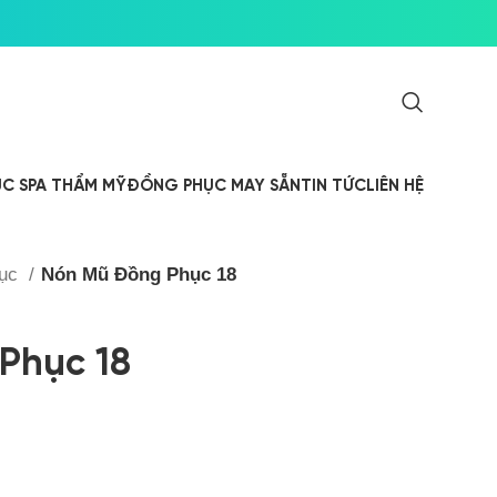
C SPA THẨM MỸ
ĐỒNG PHỤC MAY SẴN
TIN TỨC
LIÊN HỆ
hục
Nón Mũ Đồng Phục 18
Phục 18