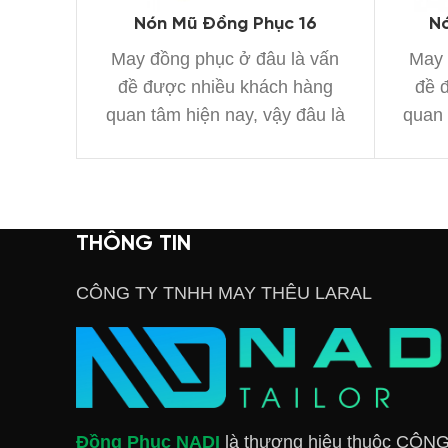
Nón Mũ Đồng Phục 16
N
May đồng phục ở đâu là vấn
May 
đề được nhiều khách hàng
đề 
quan tâm hiện nay, vậy đâu là
quan 
xưởng
THÔNG TIN
CÔNG TY TNHH MAY THÊU LARAL
Đồng Phục NADI
là thương hiệu thuộc CÔN