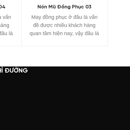
04
Nón Mũ Đồng Phục 03
Nó
à vấn
May đồng phục ở đâu là vấn
May 
hàng
đề được nhiều khách hàng
đề đ
đâu là
quan tâm hiện nay, vậy đâu là
quan 
xưởng
HỈ ĐƯỜNG