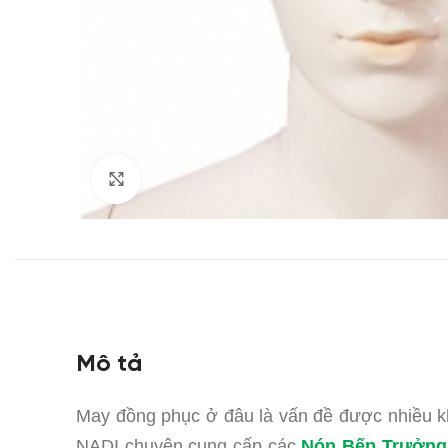
Click to enlarge
Mô tả
May đồng phục ở đâu là vấn đề được nhiều 
NADI chuyên cung cấp các
Nón Bếp Trưởng