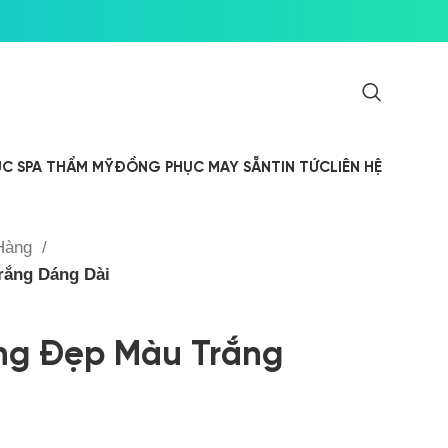
C SPA THẨM MỸ
ĐỒNG PHỤC MAY SẴN
TIN TỨC
LIÊN HỆ
 Hàng
rắng Dáng Dài
ng Đẹp Màu Trắng