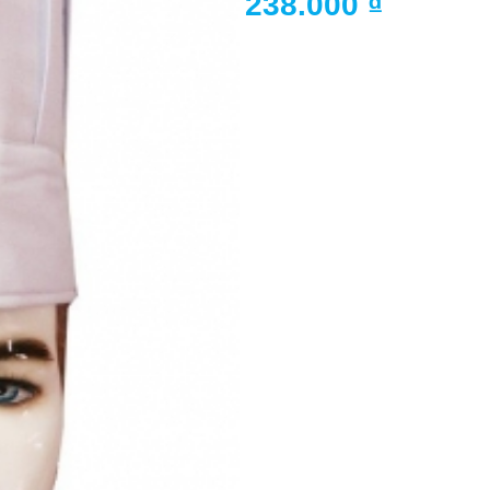
238.000
₫