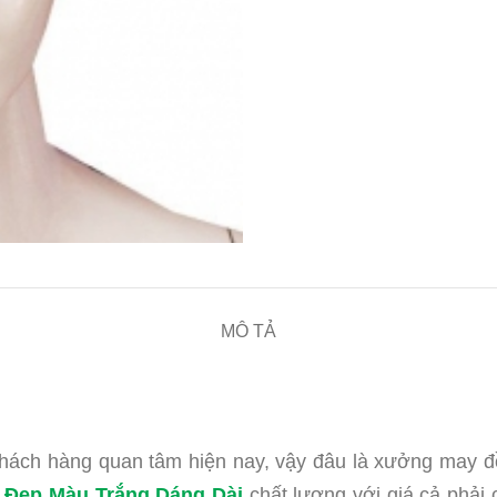
MÔ TẢ
khách hàng quan tâm hiện nay, vậy đâu là xưởng may
 Đẹp Màu Trắng Dáng Dài
chất lượng với giá cả phải