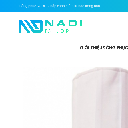
Đồng phục NaDi - Chắp cánh niềm tự hào trong bạn.
GIỚI THIỆU
ĐỒNG PHỤC 