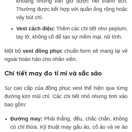
khoáng nhưng vẫn giữ được nét thanh lịch.
Thường được kết hợp với quần ống rộng hoặc
váy bút chì.
Vest cách điệu:
Thêm các chi tiết như peplum,
tay lỡ, không cổ để tạo sự mềm mại, nữ tính.
Một bộ
vest đồng phục
chuẩn form sẽ mang lại vẻ
ngoài hoàn hảo cho nhân viên.
Chi tiết may đo tỉ mỉ và sắc sảo
Sự cao cấp của đồng phục vest thể hiện qua từng
đường kim mũi chỉ. Các chi tiết nhỏ nhưng tinh xảo
bao gồm:
Đường may:
Phải thẳng, đều, chắc chắn, không
có chỉ thừa. Kỹ thuật may gấu áo, cổ áo và ve áo