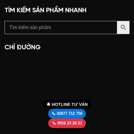
TÌM KIẾM SẢN PHẨM NHANH
CHỈ ĐƯỜNG
🔔 HOTLINE TƯ VẤN
📞 02877 712 758
📞 0916 23 28 23