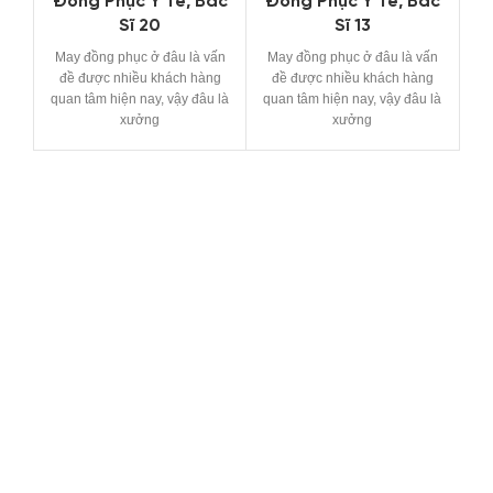
Đồng Phục Y Tế, Bác
Đồng Phục Y Tế, Bác
Sĩ 20
Sĩ 13
May đồng phục ở đâu là vấn
May đồng phục ở đâu là vấn
Ma
đề được nhiều khách hàng
đề được nhiều khách hàng
đ
quan tâm hiện nay, vậy đâu là
quan tâm hiện nay, vậy đâu là
qu
xưởng
xưởng