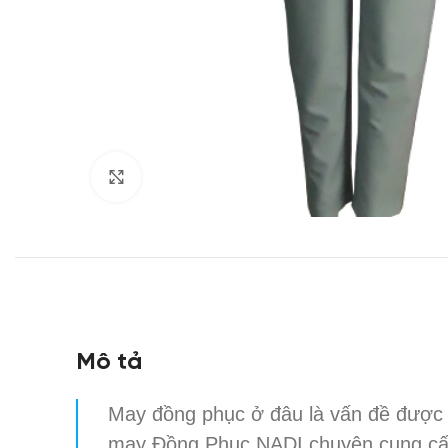
Click to enlarge
Mô tả
May đồng phục ở đâu là vấn đề được
may Đồng Phục NADI chuyên cung c