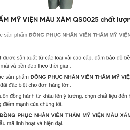
 MỸ VIỆN MÀU XÁM QS0025 chất lượn
các sản phẩm
ĐỒNG PHỤC NHÂN VIÊN THẨM MỸ VIỆN 
 được sản xuất từ các loại vải cao cấp, đảm bảo độ bề
 mái và bền đẹp theo thời gian.
các sản phẩm
ĐỒNG PHỤC NHÂN VIÊN THẨM MỸ VIỆ
 đãi đặc biệt cho đơn hàng lớn.
uôn đồng hành từ khâu lên ý tưởng, chọn chất liệu đến
g điểm mạnh của chúng tôi.
ĐỒNG PHỤC NHÂN VIÊN THẨM MỸ VIỆN MÀU XÁ
u mã linh hoạt và hiện đại.