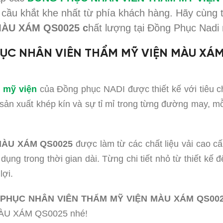
ầu khắt khe nhất từ phía khách hàng. Hãy cùng t
̀U XÁM QS0025 c
hất lượng tại Đồng Phục Nadi 
HỤC NHÂN VIÊN THẨM MỸ VIỆN MÀU XÁ
 mỹ viện
của Đồng phục NADI được thiết kế với tiêu c
 sản xuất khép kín và sự tỉ mỉ trong từng đường may, 
̀U XÁM QS0025
được làm từ các chất liệu vải cao 
 dụng trong thời gian dài. Từng chi tiết nhỏ từ thiết k
lợi.
HỤC NHÂN VIÊN THẨM MỸ VIỆN MÀU XÁM QS00
U XÁM QS0025 nhé!