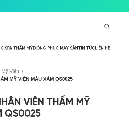
C SPA THẨM MỸ
ĐỒNG PHỤC MAY SẴN
TIN TỨC
LIÊN HỆ
 Mỹ Viện
M MỸ VIỆN MÀU XÁM QS0025
HÂN VIÊN THẨM MỸ
́M QS0025