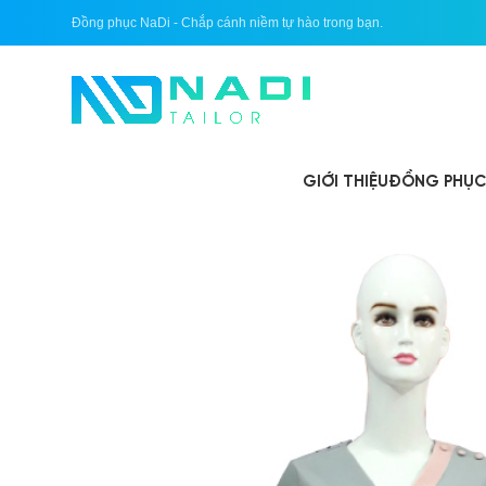
Đồng phục NaDi - Chắp cánh niềm tự hào trong bạn.
GIỚI THIỆU
ĐỒNG PHỤC 