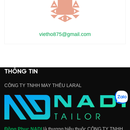
vietho875@gmail.com
THÔNG TIN
CÔNG TY TNHH MAY THÊU LARAL
Đồng Phục NADI
là thương hiệu thuộc CÔNG TY TNHH