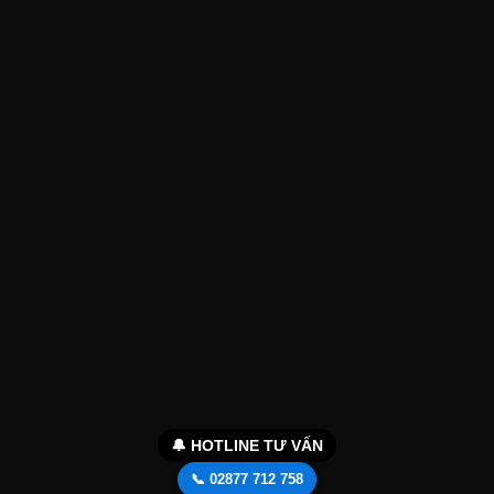
🔔 HOTLINE TƯ VẤN
📞 02877 712 758