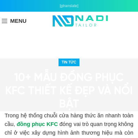
[gtranslate]
MENU
TIN TỨC
10+ MẪU ĐỒNG PHỤC
KFC THIẾT KẾ ĐẸP VÀ NỔI
BẬT
Trong hệ thống chuỗi cửa hàng thức ăn nhanh toàn
cầu,
đồng phục KFC
đóng vai trò quan trọng không
chỉ ở việc xây dựng hình ảnh thương hiệu mà còn