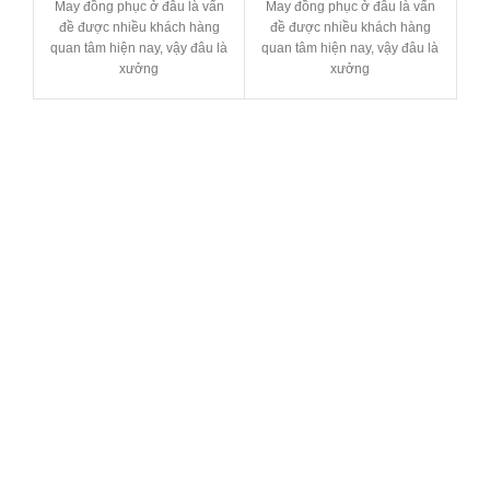
May đồng phục ở đâu là vấn
May đồng phục ở đâu là vấn
Ma
đề được nhiều khách hàng
đề được nhiều khách hàng
đ
quan tâm hiện nay, vậy đâu là
quan tâm hiện nay, vậy đâu là
qu
xưởng
xưởng