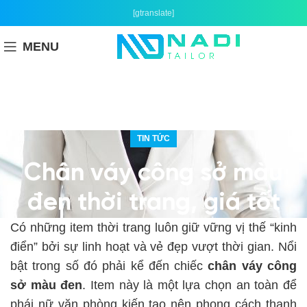
[gtranslate]
MENU
TIN TỨC
Chân váy công sở màu
đen thời trang, giá tốt
Có những item thời trang luôn giữ vững vị thế “kinh
điển” bởi sự linh hoạt và vẻ đẹp vượt thời gian. Nổi
bật trong số đó phải kể đến chiếc
chân váy công
sở màu đen
. Item này là một lựa chọn an toàn để
phái nữ văn phòng kiến tạo nên phong cách thanh