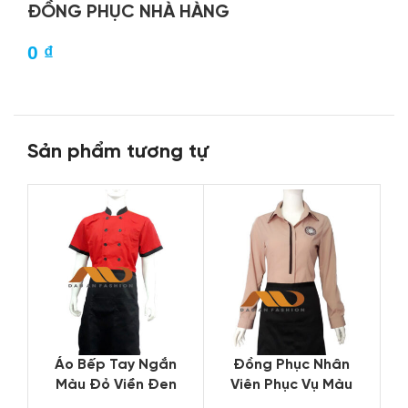
ĐỒNG PHỤC NHÀ HÀNG
0
₫
Sản phẩm tương tự
Áo Bếp Tay Ngắn
Đồng Phục Nhân
Màu Đỏ Viền Đen
Viên Phục Vụ Màu
Nút Đôi Nổi Bật
Nâu Tay Dài Váy Liền
H