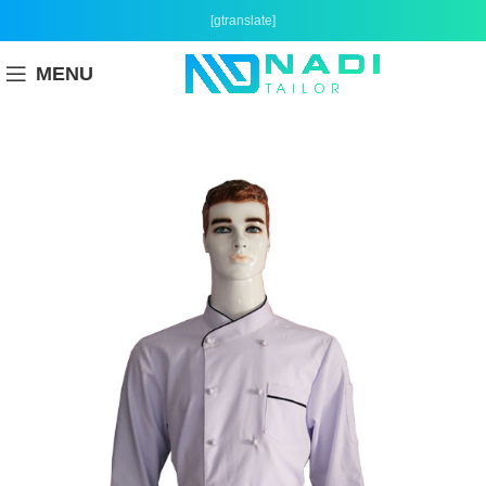
[gtranslate]
MENU