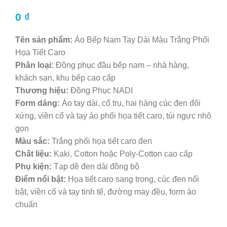
0
₫
Tên sản phẩm:
Áo Bếp Nam Tay Dài Màu Trắng Phối
Họa Tiết Caro
Phân loại:
Đồng phục đầu bếp nam – nhà hàng,
khách sạn, khu bếp cao cấp
Thương hiệu:
Đồng Phục NADI
Form dáng:
Áo tay dài, cổ trụ, hai hàng cúc đen đối
xứng, viền cổ và tay áo phối họa tiết caro, túi ngực nhỏ
gọn
Màu sắc:
Trắng phối họa tiết caro đen
Chất liệu:
Kaki, Cotton hoặc Poly-Cotton cao cấp
Phụ kiện:
Tạp dề đen dài đồng bộ
Điểm nổi bật:
Họa tiết caro sang trọng, cúc đen nổi
bật, viền cổ và tay tinh tế, đường may đều, form áo
chuẩn