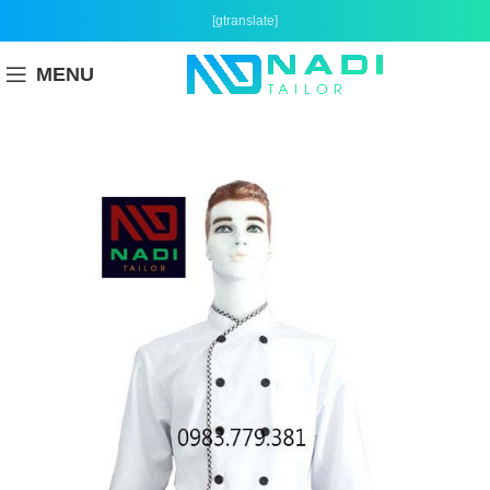
[gtranslate]
MENU