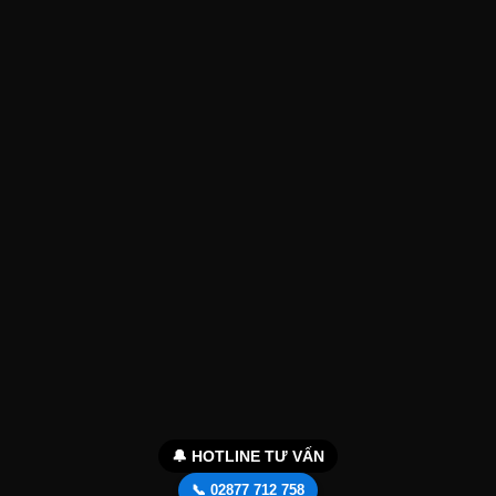
🔔 HOTLINE TƯ VẤN
📞 02877 712 758