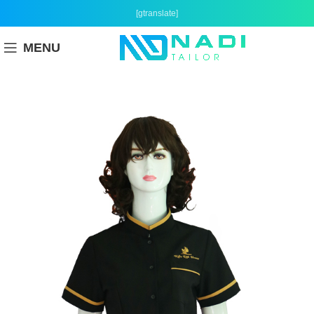
[gtranslate]
MENU