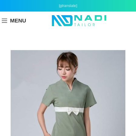
[gtranslate]
MENU