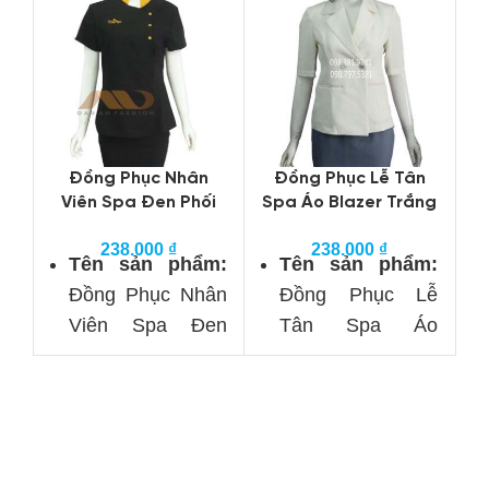
Đồng Phục Nhân
Đồng Phục Lễ Tân
Viên Spa Đen Phối
Spa Áo Blazer Trắng
T
Vàng Đồng
Chân Váy Xám
238.000
₫
238.000
₫
Tên sản phẩm:
Tên sản phẩm:
Đồng Phục Nhân
Đồng Phục Lễ
Viên Spa Đen
Tân Spa Áo
Phối Vàng Đồng
Blazer Trắng
Chân Váy Xám
Phân loại:
Đồng
phục spa
Phân loại:
Đồng
phục spa
Thương hiệu: