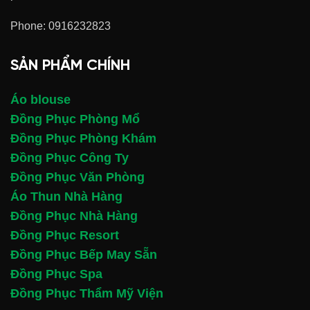
ba nút lệch tinh
đứng nhẹ, tông
Phone:
0916232823
tế, logo thêu nổi,
trắng tinh tế kết
form áo gọn và
hợp váy xám
SẢN PHẨM CHÍNH
thoáng
sang trọng
Áo blouse
Đồng Phục Phòng Mổ
Đồng Phục Phòng Khám
Đồng Phục Công Ty
Đồng Phục Văn Phòng
Áo Thun Nhà Hàng
Đồng Phục Nhà Hàng
Đồng Phục Resort
Đồng Phục Bếp May Sẵn
Đồng Phục Spa
Đồng Phục Thẩm Mỹ Viện