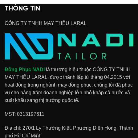
Đồng Phục NADI
Thương hiệu:
THÔNG TIN
Đồng Phục NADI
Form dáng:
Dáng suông nhẹ,
Form dáng:
CÔNG TY TNHH MAY THÊU LARAL
cổ tàu phối vàng
Blazer cổ ve ngắn
đồng, tay ngắn,
tay, dáng ôm nhẹ,
hàng nút lệch
chân váy suông
thân
xám phối đồng bộ
Màu sắc:
Đen
Màu sắc:
Trắng
Đồng Phục NADI
là thương hiệu thuộc CÔNG TY TNHH
MAY THÊU LARAL, được thành lập từ tháng 04.2015 với
phối vàng đồng
phối xám
hoạt động trong nghành may đồng phục, chúng tôi đã phục
Chất liệu:
Thun
Chất liệu:
Tuyết
vụ cho hàng trăm doanh nghiệp lớn nhỏ khắp cả nước và
lạnh cao cấp
mưa cao cấp /
xuất khẩu sang thị trường quốc tế.
hoặc tuyết mưa
Kate Hàn pha
MST: 0313197611
mỏng
Poly
Điểm nổi bật:
Cổ
Điểm nổi bật:
Cổ
Địa chỉ: 270/1 Lý Thường Kiệt, Phường Diên Hồng, Thành
phối vàng đồng,
ve thanh lịch, vai
phố Hồ Chí Minh