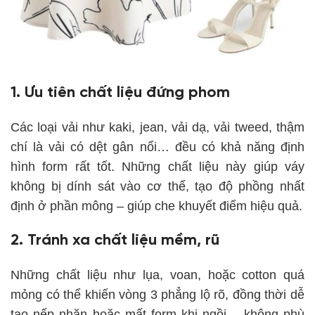
1. Ưu tiên chất liệu đứng phom
Các loại vải như kaki, jean, vải dạ, vải tweed, thậm
chí là vải có dệt gân nổi… đều có khả năng định
hình form rất tốt. Những chất liệu này giúp váy
không bị dính sát vào cơ thể, tạo độ phồng nhất
định ở phần mông – giúp che khuyết điểm hiệu quả.
2. Tránh xa chất liệu mềm, rũ
Những chất liệu như lụa, voan, hoặc cotton quá
mỏng có thể khiến vòng 3 phẳng lộ rõ, đồng thời dễ
tạo nếp nhăn hoặc mất form khi ngồi – không phù