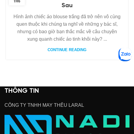
TH6
Sau
Hình ảnh chiếc áo blouse trắng đã trở nên vô cùng
quen thuộc khi chúng ta nghĩ về những y bác sĩ,
nhưng có bao giờ bạn thắc mắc về câu chuyện
xung quanh chiếc áo tinh khôi này? ...
CONTINUE READING
THÔNG TIN
CÔNG TY TNHH MAY THÊU LARAL