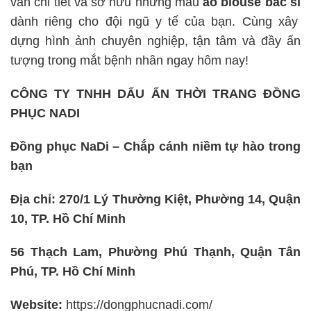
vấn chi tiết và sở hữu những mẫu
áo blouse bác sĩ
dành riêng cho đội ngũ y tế của bạn. Cùng xây
dựng hình ảnh chuyên nghiệp, tận tâm và đầy ấn
tượng trong mắt bệnh nhân ngay hôm nay!
CÔNG TY TNHH DẤU ẤN THỜI TRANG
ĐỒNG
PHỤC NADI
Đồng phục NaDi – Chắp cánh niềm tự hào trong
bạn
Địa chỉ:
270/1 Lý Thường Kiệt, Phường 14, Quận
10, TP. Hồ Chí Minh
56 Thạch Lam, Phường Phú Thạnh, Quận Tân
Phú, TP. Hồ Chí Minh
Website:
https://dongphucnadi.com/