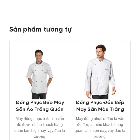
Sản phẩm tương tự
Đồng Phục Bếp May
Đồng Phục Đầu Bếp
Sẵn Áo Trắng Quần
May Sẵn Màu Trắng
Đen
Viền Đen
May đồng phục ở đâu là vấn
May đồng phục ở đâu là vấn
đề được nhiều khách hàng
đề được nhiều khách hàng
Đ
quan tâm hiện nay, vậy đâu là
quan tâm hiện nay, vậy đâu là
xưởng
xưởng