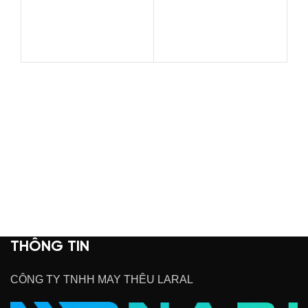
Ma
đ
qu
THÔNG TIN
CÔNG TY TNHH MAY THÊU LARAL