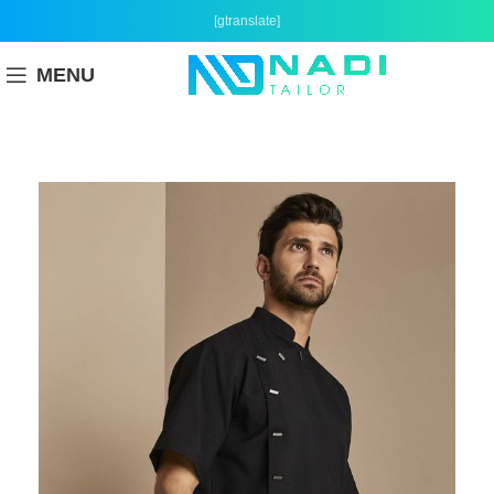
[gtranslate]
MENU