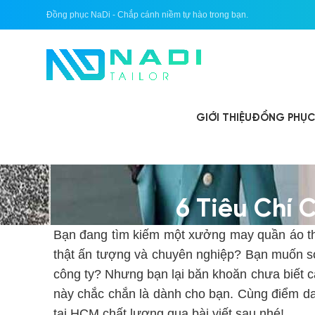
Đồng phục NaDi - Chắp cánh niềm tự hào trong bạn.
GIỚI THIỆU
ĐỒNG PHỤC 
6 Tiêu Chí
Bạn đang tìm kiếm một xưởng may quần áo th
thật ấn tượng và chuyên nghiệp? Bạn muốn 
công ty? Nhưng bạn lại băn khoăn chưa biết các
này chắc chắn là dành cho bạn. Cùng điểm da
tại HCM chất lượng qua bài viết sau nhé!