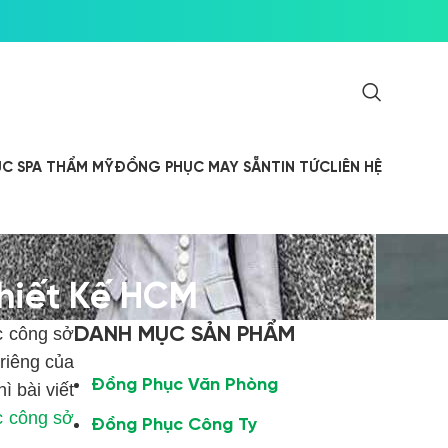
C SPA THẨM MỸ
ĐỒNG PHỤC MAY SẴN
TIN TỨC
LIÊN HỆ
hiết Kế HCM
DANH MỤC SẢN PHẨM
c công sở
riêng của
Đồng Phục Văn Phòng
ì bài viết
c công sở
Đồng Phục Công Ty